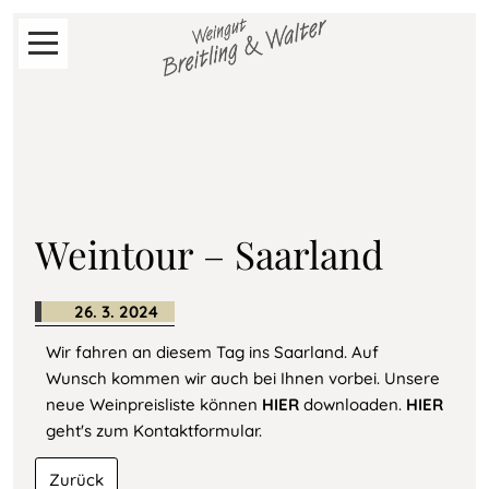
Navigation
Start
überspringen
Neues
vom
Weingut
Weintour – Saarland
Shop
26. 3. 2024
Wir fahren an diesem Tag ins Saarland. Auf
Aktuelle
Wunsch kommen wir auch bei Ihnen vorbei. Unsere
Preislisten
neue Weinpreisliste können
HIER
downloaden.
HIER
geht's zum Kontaktformular.
Weingut
Zurück