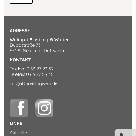
Die
Geschichte
ADRESSE
Weingut Breitling & Walter
Dudostraße 73
Ferienwohnung
67435 Neustadt-Duttweiler
KONTAKT
Reblaus
Telefon: 0 63 27 23 52
Telefax: 0 63 27 53 36
info(at)breitlingwein.de
Buchungsanfrage
Umgebung
LINKS
Kontakt
Aktuelles