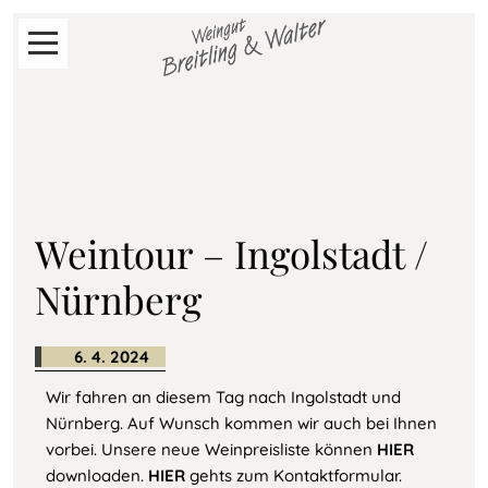
Navigation
Start
überspringen
Neues
vom
Weingut
Weintour – Ingolstadt /
Shop
Nürnberg
6. 4. 2024
Aktuelle
Preislisten
Wir fahren an diesem Tag nach Ingolstadt und
Nürnberg. Auf Wunsch kommen wir auch bei Ihnen
vorbei. Unsere neue Weinpreisliste können
HIER
Weingut
downloaden.
HIER
gehts zum Kontaktformular.