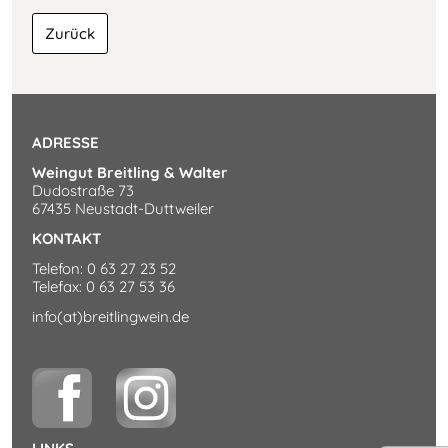
Zurück
Die
Geschichte
ADRESSE
Ferienwohnung
Weingut Breitling & Walter
Dudostraße 73
67435 Neustadt-Duttweiler
Reblaus
KONTAKT
Telefon: 0 63 27 23 52
Telefax: 0 63 27 53 36
Buchungsanfrage
info(at)breitlingwein.de
Umgebung
Kontakt